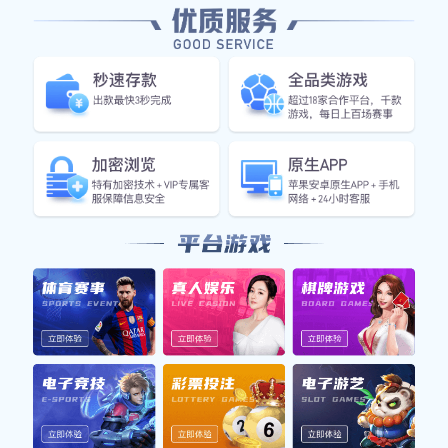
录可以追溯到上世纪90年代，两队在各种赛事中有
过多次较量。从最初的友谊赛到后来的欧洲赛事，
他们之间逐渐形成了一种竞争关系。在过去的一段
时间里，双方共计交手超过十次，这些赛事涵盖了
欧冠、小组赛以及其他杯赛等多个层面。
在这些交锋中，切尔西通常被视为实力更强的一
方，其背后不仅有雄厚的财力支持，还有一系列优
秀球员和教练团队。然而，巴特作为来自白俄罗斯
的小球队，在主场作战时也曾给切尔西造成过不小
的困扰。他们以顽强拼搏和快速反击见长，使得每
次对决都充满悬念。