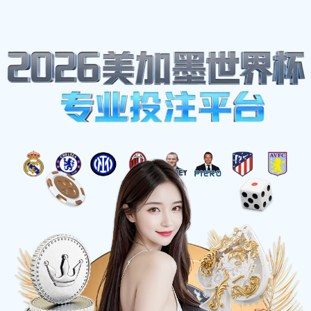
龙岩市卖嫌之门195号
+13966463182
vzzvywx@126.com
工作时间: 上午9点 - 下午6点
体育明星
首页
-
体育明星