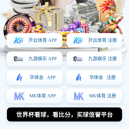
足球场上的传奇巨星他如何用激情与
才华征服世界
2025-12-07 08:22:35
在足球的历史长河中，涌现出许多传奇巨星，他们
以激情与才华征服了全球的球迷。这些球员不仅仅
是在场上展现出色的技术和战术意识，更通过他们
对足球的热爱将整个世界紧密联系在一起。本文将
从四个方面探讨这些传奇巨星如何用他们无与伦比
的激情和才华，赢得了无数人的心，并让足球成为
全球最受欢迎的运动之一。这四个方面分别是：天
赋与训练、比赛中的领导力、影响力与文化传承、
以及对年轻一代的激励。通过这些细致入微的分
析，我们可以更深入地理解，是什么造就了这些足
球场上的传奇。
1、天赋与训练
每位传奇巨星都拥有令人惊叹的天赋，这是他们能