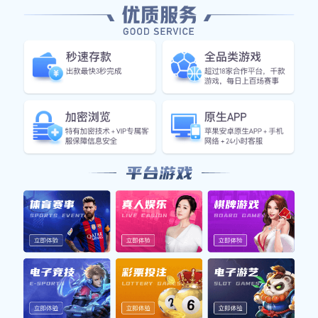
够在竞争激烈的足球界脱颖而出的基础。然而，仅
有天赋是不够的，背后需要付出艰苦卓绝的努力和
长期不懈的训练。许多球员自幼便开始接受专业训
练，不断磨练自己的技术，提升身体素质。在这个
过程中，他们不仅学习到基本功，还懂得如何在压
力下保持冷静，从而做出关键决策。
例如，一些传奇球员从小就表现出了过人的控球能
力和速度，这让他们在青少年比赛中如鱼得水。但
随着年龄增长，他们也逐渐意识到，仅靠个人才能
无法赢得比赛，因此开始注重团队配合和战术理
解。这种转变让他们在职业生涯早期就获得了教练
和队友们的认可，为未来的发展奠定了坚实基础。