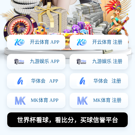
麦独立与梅尔加对决分析及赛事推荐
策略探讨
2025-07-04 17:53:33
本文将对两支足球队伍麦独立与梅尔加的对决进行
深入分析，并提出相应的赛事推荐策略。首先，从
两队的历史交锋记录出发，探讨双方在过往比赛中
的表现和胜负关系。其次，分析两队当前的阵容情
况、球员状态及战术特点，以便更好地预测比赛结
果。接着，我们将关注比赛环境，包括主客场因素
以及天气等外部条件对比赛可能产生的影响。最
后，结合以上分析，我们将为读者提供一些实用的
赛事推荐策略，帮助他们在即将到来的比赛中做出
更明智的决策。
1、历史交锋记录分析
在讨论麦独立与梅尔加的对决之前，有必要先回顾
一下这两支球队之间的历史交锋记录。从过去几年