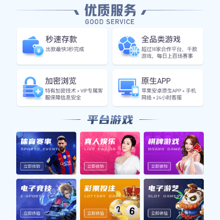
的数据来看，两队在联赛中的碰面次数并不少，而
每次较量都充满了悬念与变数。
根据统计资料显示，在最近五场交锋中，麦独立取
得了三场胜利，而梅尔加则赢得了两场。这一结果
表明，虽然麦独立在心理上占据一定优势，但梅尔
加也并非易于击败的一方，他们能够随时反弹并制
造威胁。
需要注意的是，这些交锋不仅仅反映了球队实力，
还涉及到各自当时的状态和战术安排。因此，对这