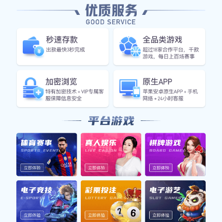
奥。这场胜利对于布雷西亚来说意义重大，不仅提
升了球队士气，还使他们在积分榜上获得了宝贵的
三分。而对于拉齐奥而言，这场失利则是一记重
击，打击了他们争夺更高名次的信心。
此役过后，布雷西亚不仅在主场赢得了一场重要胜
利，更是在攻防两端展示出了出色的战术执行力。
球队在落后的情况下没有放弃，而是通过调整阵型
和强化进攻策略实现了反超。这种韧性为他们后续
比赛积累了信心与动力。