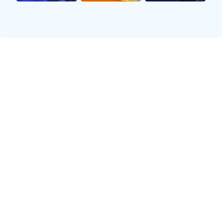
此外，双方在体能上的较量也是不可忽视的重要因
素。在高强度对抗下，两人的每一次冲刺、每一个
跳跃都显得尤为珍贵。最终谁能坚持到最后，不仅
考验着技术，更考验着心理素质和身体极限，这也
是这场比赛精彩之处所在。
2、关键时刻与转折点
比赛进行到关键局面时，往往会出现一些决定性的
瞬间。例如，在第一局末段，当比分胶着时，林丹
展现出了他老练的一面，通过一记精妙绝伦的大
吊，将比分拉开，为自己赢得了先机。这一刻不仅
是他个人能力的体现，更是心理素质的一次释放。
而谌龙并没有因此气馁，他在第二局开始后迅速调
整状态，并通过几次成功的小球将比分追赶上来。
当他取得领先时，全场观众无不屏息凝神，为之欢