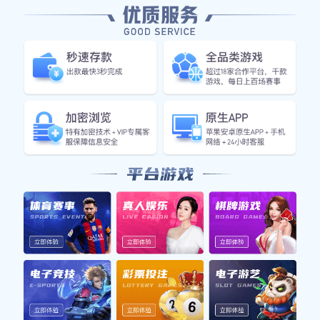
1、经典进球瞬间
在足球历史上，有许多令人难以忘怀的经典进球。
这些进球不仅是一种技术展示，更是情感的宣泄，
让无数球迷欢呼雀跃。例如，梅西在2015年对阵巴
萨老对手皇马时的一脚远射，不仅令全场呆若木
鸡，也成为他职业生涯中的标志性一刻。他用自己
的实力证明了什么叫做天赋异禀。
同样，克里斯蒂亚诺·罗纳尔多也有过不少惊艳进
球。在2018年世界杯小组赛中，他面对西班牙队时
打入的一记任意球，让整个世界都为之震撼。这种
关键时刻把握机会的能力，再次体现了他的超级巨
星地位。