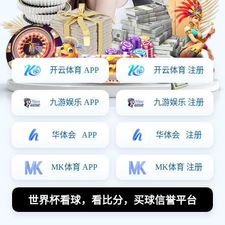
足球明星在绿茵场上的魅力瞬间与帅
气时刻回顾
2025-12-14 21:10:05
足球是全球最受欢迎的运动之一，而足球明星则是
这一运动中最耀眼的存在。本文将通过回顾足球明
星在绿茵场上的魅力瞬间与帅气时刻，从四个方面
进行详细探讨。首先，我们将展现他们在比赛中的
经典进球，这些进球不仅展现了他们精湛的技艺，
也让无数球迷为之疯狂。其次，精彩助攻也是足球
明星们不可或缺的一部分，他们的传球和配合常常
成为比赛胜负的关键。第三，我们会关注他们在重
要赛事中的高光表现，无论是世界杯还是欧冠，这
些辉煌时刻都铭记于心。最后，个人风采和场外形
象同样影响着他们的公众形象，吸引着无数年轻人
追随和模仿。在这篇文章中，我们将全面回顾这些
难忘瞬间，感受足球明星们带来的激情与魅力。