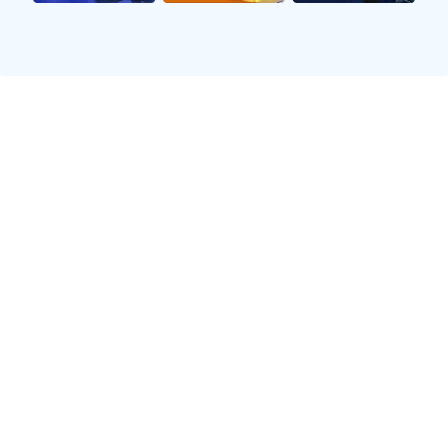
此外，还有一些较少被提及但同样经典的进球，如
伊布拉希莫维奇在友谊赛中的一脚倒钩射门，这一
技术含量极高的进球至今仍让人回味无穷。他们通
过这些经典瞬间不断刷新着自己在历史上的位置。
2、精彩助攻展示
除了进攻得分外，助攻同样是评价一个足球明星的
重要标准。在许多比赛中，一次精准的传球往往能
够改变比赛局势。例如，哈维和伊涅斯塔两位巴萨
传奇中场，以其默契配合和精准传递闻名，他们每
一次结合几乎都能产生致命威胁，为前锋创造出绝
佳机会。
再看贝尔，在2014年世界杯期间，他的一脚长传直
接找到队友，为球队赢得了宝贵的得分机会。这种
从后场到前场迅速转换的能力，使得贝尔成为了当
代足坛最具威胁性的边锋之一。