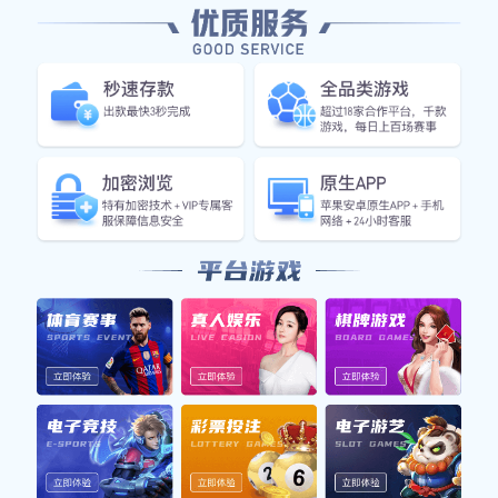
击，球队的士气也随之受到影响。
接下来的比赛中，狼堡虽然试图通过调整战术来扭
转局面，但面对对方密不透风的防线和高效的反
击，狼堡的进攻始终没有找到突破口。比赛进行到
下半场，对方又通过一次精彩的配合，成功攻入第
二粒进球，将比分差距进一步扩大。狼堡的防线此
时已经出现了明显的松动，球队的反击也显得力不
从心。
此役狼堡的整体表现不尽如人意，尤其是在中场的