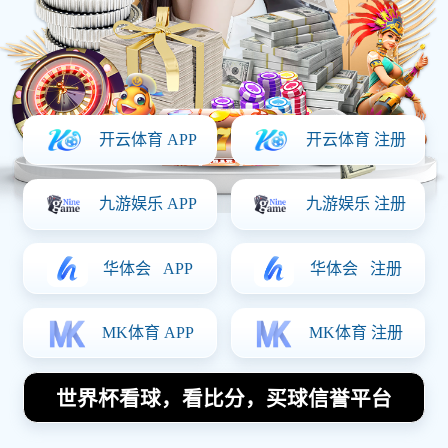
狼堡客场惨遭挫败，德甲排名下滑一
战！
2025-05-19 01:05:29
在本周末的德甲联赛中，狼堡队客场挑战强敌，却
遭遇了一场令人失望的惨败。这场比赛不仅使狼堡
的排名在积分榜上大幅下滑，也让球迷们对球队未
来的表现感到忧虑。狼堡本赛季的表现一直备受关
注，而这次的失利无疑给他们的赛季增添了不少阴
霾。
狼堡在这场客场比赛中面对的是本赛季状态回暖的
对手，球队的起点和战术安排本应稳健。比赛一开
始，狼堡就陷入了对方的高压防守中。对方球队凭
借凶猛的进攻和严密的防守，迅速打破了狼堡的防
线。在比赛的第15分钟，狼堡的防守出现了明显的
漏洞，对方迅速把握住机会，攻入了比赛的第一粒
进球。这一进球对狼堡来说无疑是一个巨大的打