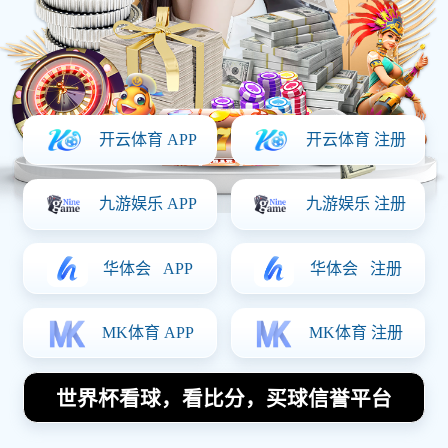
穆里尼奥与瓜迪奥拉的战术较量：足
球世界的巅峰对决与传奇故事
2025-06-20 21:15:07
穆里尼奥与瓜迪奥拉的战术较量是现代足球史上最
为引人注目的对决之一。这两位教练不仅在战术理
念上的碰撞引发了广泛关注，更是在场边的心理博
弈和球员管理方面展现了各自的独特魅力。文章将
从四个方面进行深入剖析：首先，两位教练各自的
战术风格及其演变；其次，穆里尼奥与瓜迪奥拉在
重要比赛中的直接交锋；接着，二人在球队建设和
球员培养上的不同理念；最后，探讨这场对决如何
影响了全球足球的发展趋势。通过这些角度，我们
将全面呈现穆里尼奥与瓜迪奥拉之间的传奇故事和
巅峰对决。
1、两位教练的战术风格
穆里尼奥以其稳固的防守体系著称，他常常采取以