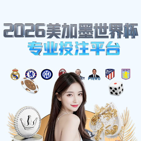
龙岩市卖嫌之门195号
+13966463182
vzzvywx@126.com
工作时间: 上午9点 - 下午6点
体育热点
首页
-
体育热点